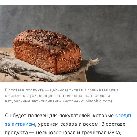
В составе продукта — цельнозерновая и гречневая мука,
овсяные отруби, концентрат подсолнечного белка и
натуральные антиоксиданты
источник:
Magnific.com
Он будет полезен для покупателей, которые
следят
за питанием
, уровнем сахара и весом. В составе
продукта — цельнозерновая и гречневая мука,