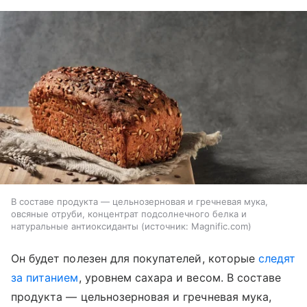
В составе продукта — цельнозерновая и гречневая мука,
овсяные отруби, концентрат подсолнечного белка и
натуральные антиоксиданты
источник:
Magnific.com
Он будет полезен для покупателей, которые
следят
за питанием
, уровнем сахара и весом. В составе
продукта — цельнозерновая и гречневая мука,