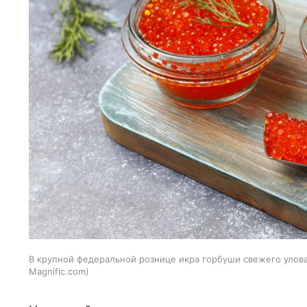
В крупной федеральной рознице икра горбуши свежего улова 
Magnific.com