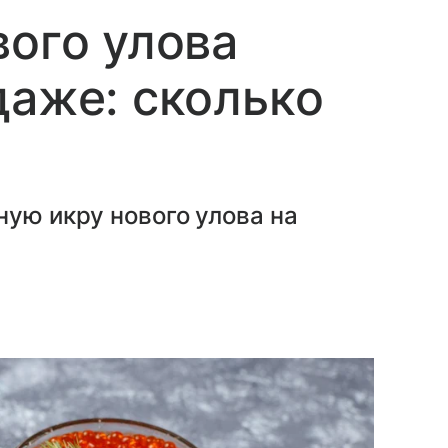
вого улова
даже: сколько
ную икру нового улова на