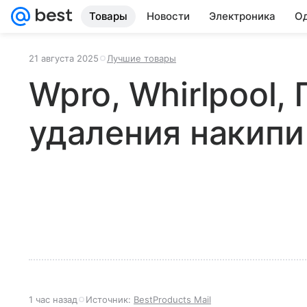
Товары
Новости
Электроника
Од
21 августа 2025
Лучшие товары
Wpro, Whirlpool,
удаления накипи
1 час назад
Источник:
BestProducts Mail