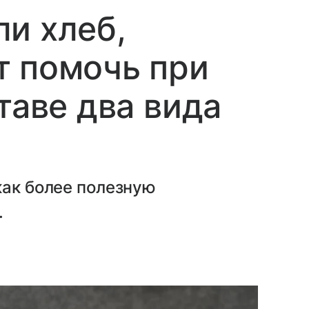
и хлеб,
т помочь при
таве два вида
как более полезную
.