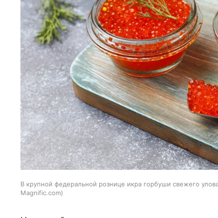
В крупной федеральной рознице икра горбуши свежего улова 
Magnific.com