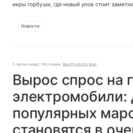
икры горбуши, где новый улов стоит заметн
Новости
5 часов назад
Источник:
BestProducts Mail
Вырос спрос на 
электромобили: 
популярных мар
становятся в оч