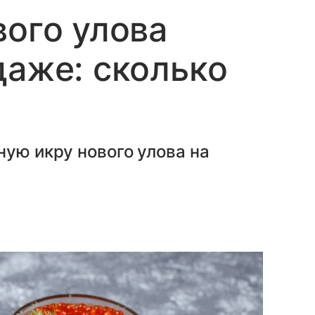
вого улова
даже: сколько
ную икру нового улова на