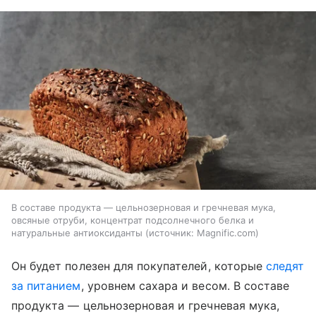
В составе продукта — цельнозерновая и гречневая мука,
овсяные отруби, концентрат подсолнечного белка и
натуральные антиоксиданты
источник:
Magnific.com
Он будет полезен для покупателей, которые
следят
за питанием
, уровнем сахара и весом. В составе
продукта — цельнозерновая и гречневая мука,