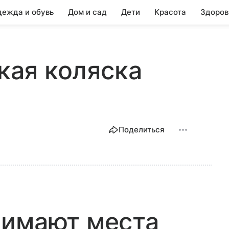
ежда и обувь
Дом и сад
Дети
Красота
Здоров
ская коляска
Поделиться
нимают места