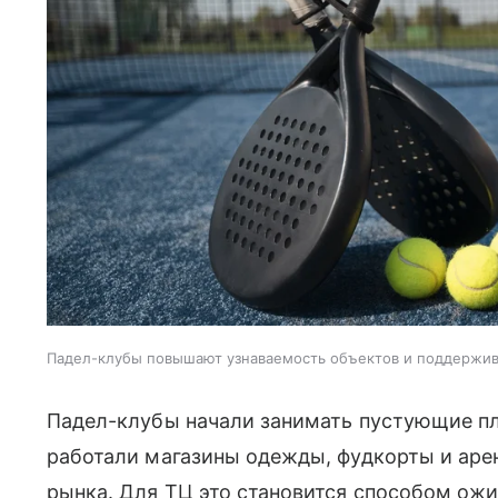
Падел-клубы повышают узнаваемость объектов и поддержи
Падел-клубы начали занимать пустующие пл
работали магазины одежды, фудкорты и аре
рынка. Для ТЦ это становится способом ожи