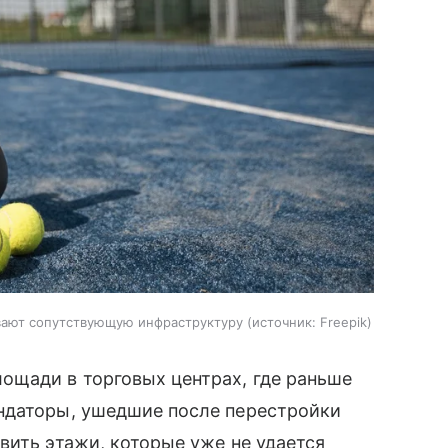
вают сопутствующую инфраструктуру
источник:
Freepik
ощади в торговых центрах, где раньше
ндаторы, ушедшие после перестройки
вить этажи, которые уже не удается