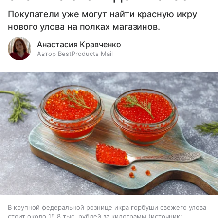
Покупатели уже могут найти красную икру
нового улова на полках магазинов.
Анастасия Кравченко
Автор BestProducts Mail
В крупной федеральной рознице икра горбуши свежего улова
стоит около 15,8 тыс. рублей за килограмм
источник: