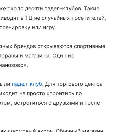
же около десяти падел-клубов. Такие
иводят в ТЦ не случайных посетителей,
тренировку или игру.
адных брендов открываются спортивные
стораны и магазины. Один из
ианозово».
крыли
падел-клуб
. Для торгового центра
иходит не просто «пройтись по
ртом, встретиться с друзьями и после
ак досуговый якорь. Обычный магазин