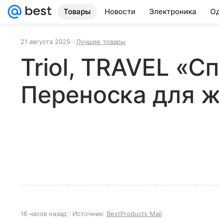
Товары
Новости
Электроника
Од
21 августа 2025
Лучшие товары
Triol, TRAVEL «С
Переноска для 
16 часов назад
Источник:
BestProducts Mail