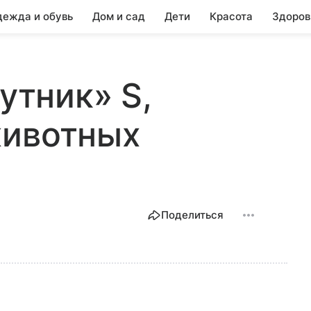
ежда и обувь
Дом и сад
Дети
Красота
Здоров
путник» S,
животных
Поделиться