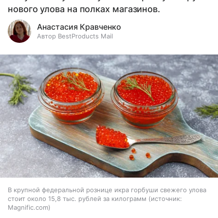
нового улова на полках магазинов.
Анастасия Кравченко
Автор BestProducts Mail
В крупной федеральной рознице икра горбуши свежего улова
стоит около 15,8 тыс. рублей за килограмм
источник:
Magnific.com