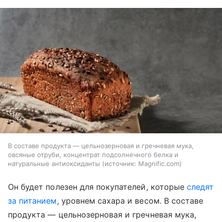
В составе продукта — цельнозерновая и гречневая мука,
овсяные отруби, концентрат подсолнечного белка и
натуральные антиоксиданты
источник:
Magnific.com
Он будет полезен для покупателей, которые
следят
за питанием
, уровнем сахара и весом. В составе
продукта — цельнозерновая и гречневая мука,