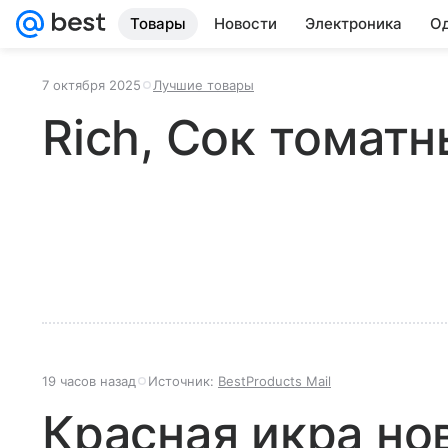
Товары
Новости
Электроника
Од
7 октября 2025
Лучшие товары
Rich, Сок томат
19 часов назад
Источник:
BestProducts Mail
Красная икра но