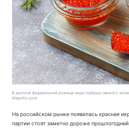
В крупной федеральной рознице икра горбуши свежего улова 
Magnific.com
На российском рынке появилась красная икр
партии стоят заметно дороже прошлогодне