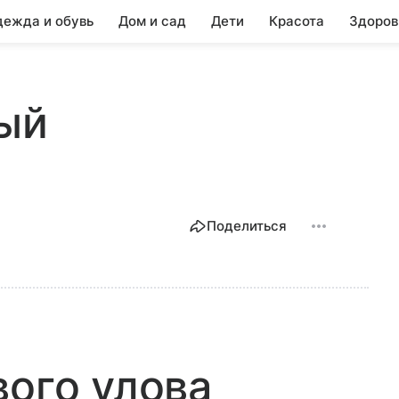
ежда и обувь
Дом и сад
Дети
Красота
Здоров
ный
Поделиться
вого улова