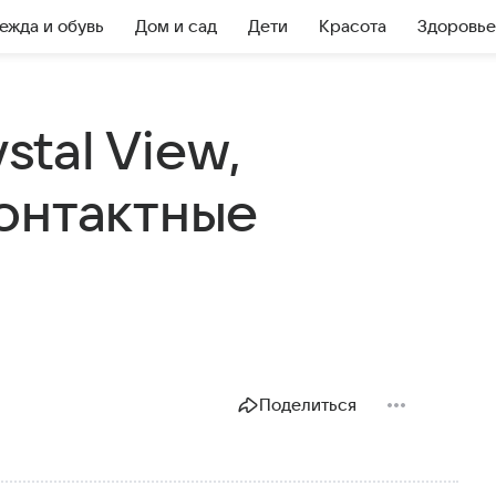
ежда и обувь
Дом и сад
Дети
Красота
Здоровье
stal View,
онтактные
Поделиться