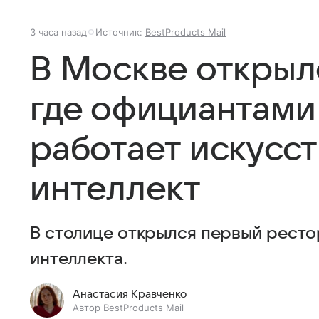
3 часа назад
Источник:
BestProducts Mail
В Москве открыл
где официантами
работает искусс
интеллект
В столице открылся первый ресто
интеллекта.
Анастасия Кравченко
Автор BestProducts Mail