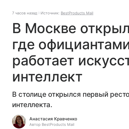
7 часов назад
Источник:
BestProducts Mail
В Москве открыл
где официантами
работает искусс
интеллект
В столице открылся первый ресто
интеллекта.
Анастасия Кравченко
Автор BestProducts Mail