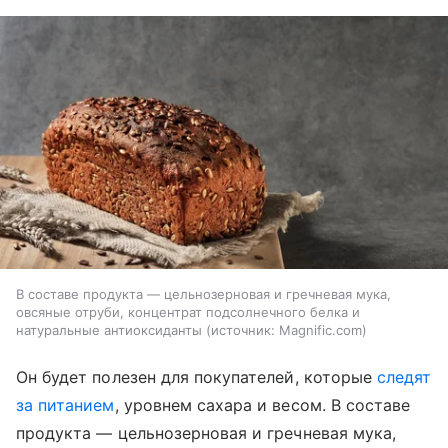
В составе продукта — цельнозерновая и гречневая мука,
овсяные отруби, концентрат подсолнечного белка и
натуральные антиоксиданты
источник:
Magnific.com
Он будет полезен для покупателей, которые
следят
за питанием
, уровнем сахара и весом. В составе
продукта — цельнозерновая и гречневая мука,