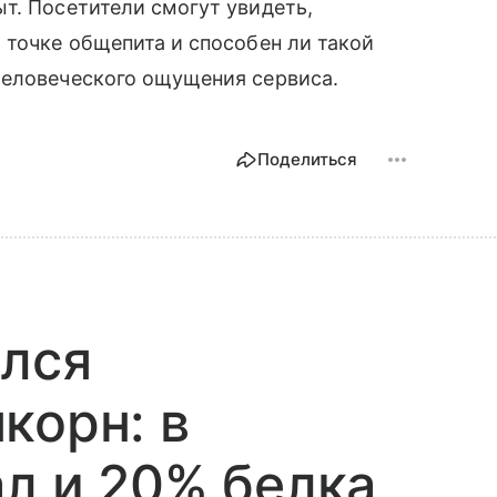
т. Посетители смогут увидеть,
 точке общепита и способен ли такой
человеческого ощущения сервиса.
Поделиться
ился
корн: в
ал и 20% белка