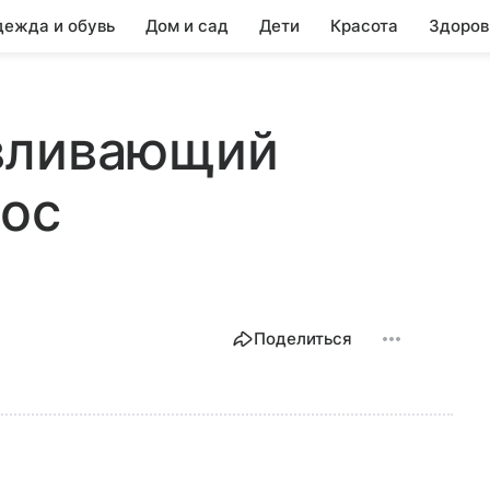
ежда и обувь
Дом и сад
Дети
Красота
Здоров
вливающий
лос
Поделиться