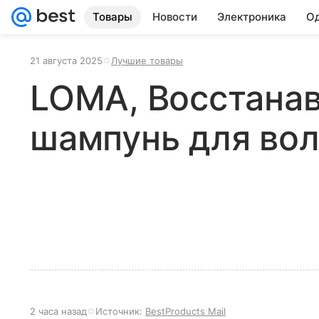
Товары
Новости
Электроника
Од
21 августа 2025
Лучшие товары
LOMA, Восстана
шампунь для во
2 часа назад
Источник:
BestProducts Mail