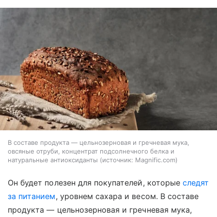
В составе продукта — цельнозерновая и гречневая мука,
овсяные отруби, концентрат подсолнечного белка и
натуральные антиоксиданты
источник:
Magnific.com
Он будет полезен для покупателей, которые
следят
за питанием
, уровнем сахара и весом. В составе
продукта — цельнозерновая и гречневая мука,