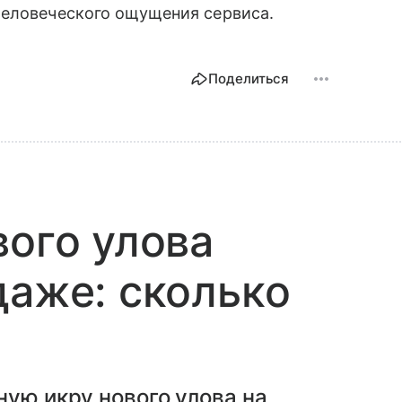
человеческого ощущения сервиса.
Поделиться
вого улова
даже: сколько
ную икру нового улова на