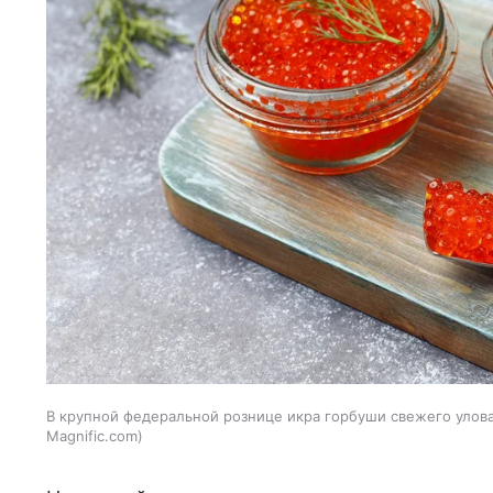
В крупной федеральной рознице икра горбуши свежего улова 
Magnific.com