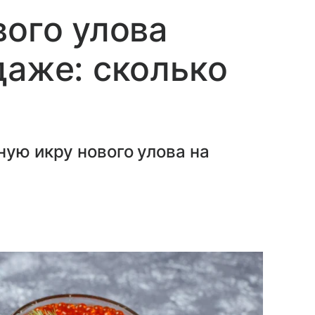
вого улова
даже: сколько
ную икру нового улова на