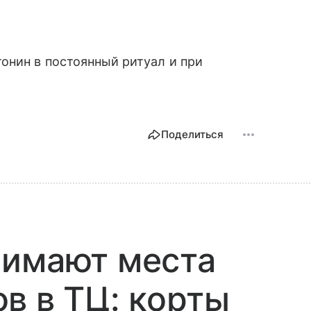
онин в постоянный ритуал и при
Поделиться
нимают места
в в ТЦ: корты