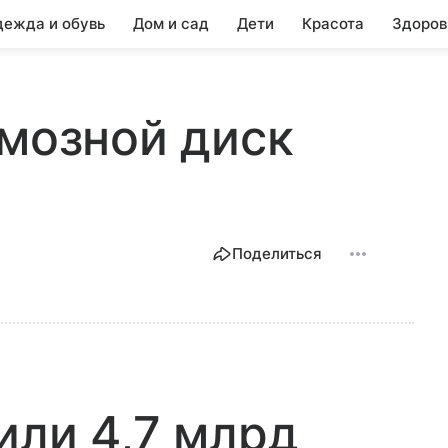
ежда и обувь
Дом и сад
Дети
Красота
Здоров
рмозной диск
Поделиться
или 4,7 млрд