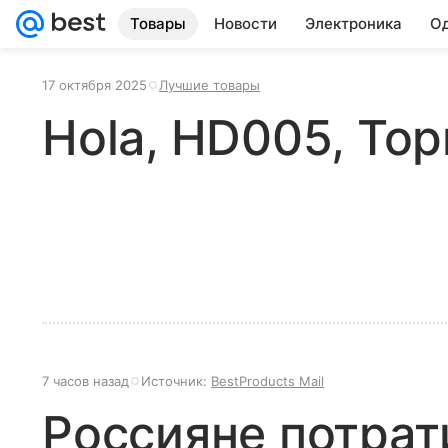
Товары
Новости
Электроника
Од
17 октября 2025
Лучшие товары
Hola, HD005, То
7 часов назад
Источник:
BestProducts Mail
Россияне потрат