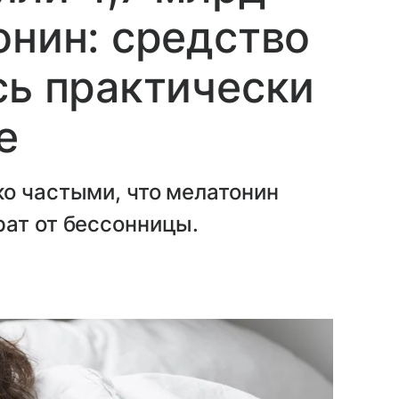
онин: средство
сь практически
е
о частыми, что мелатонин
рат от бессонницы.