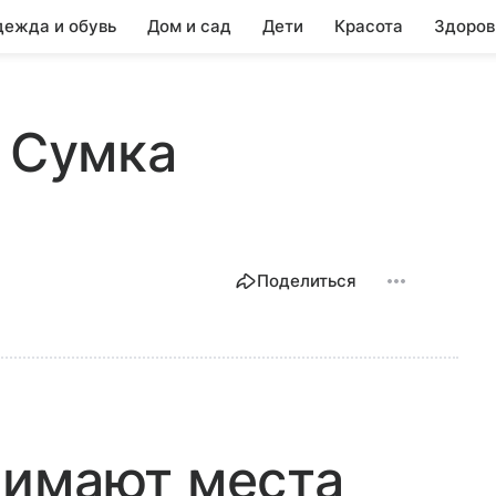
ежда и обувь
Дом и сад
Дети
Красота
Здоров
, Сумка
Поделиться
нимают места