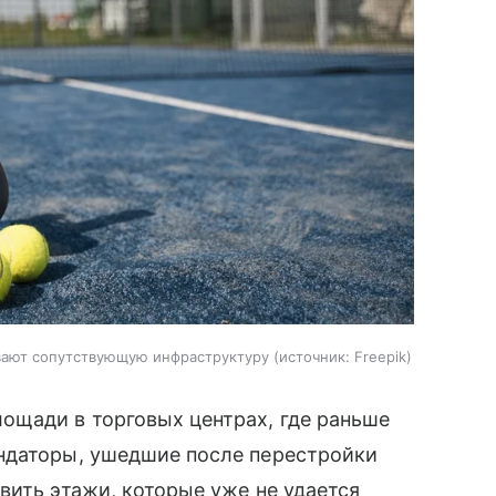
вают сопутствующую инфраструктуру
источник:
Freepik
ощади в торговых центрах, где раньше
ндаторы, ушедшие после перестройки
вить этажи, которые уже не удается