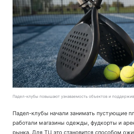
Падел-клубы повышают узнаваемость объектов и поддержи
Падел-клубы начали занимать пустующие пл
работали магазины одежды, фудкорты и аре
рынка. Для ТЦ это становится способом ожи