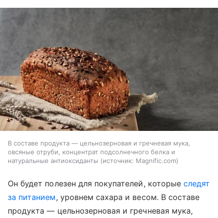
В составе продукта — цельнозерновая и гречневая мука,
овсяные отруби, концентрат подсолнечного белка и
натуральные антиоксиданты
источник:
Magnific.com
Он будет полезен для покупателей, которые
следят
за питанием
, уровнем сахара и весом. В составе
продукта — цельнозерновая и гречневая мука,