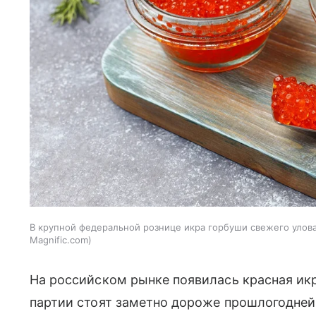
В крупной федеральной рознице икра горбуши свежего улова 
Magnific.com
На российском рынке появилась красная икр
партии стоят заметно дороже прошлогодне