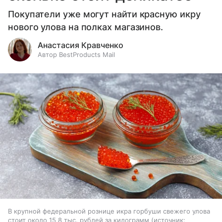
Покупатели уже могут найти красную икру
нового улова на полках магазинов.
Анастасия Кравченко
Автор BestProducts Mail
В крупной федеральной рознице икра горбуши свежего улова
стоит около 15,8 тыс. рублей за килограмм
источник: