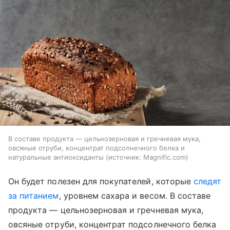
В составе продукта — цельнозерновая и гречневая мука,
овсяные отруби, концентрат подсолнечного белка и
натуральные антиоксиданты
источник:
Magnific.com
Он будет полезен для покупателей, которые
следят
за питанием
, уровнем сахара и весом. В составе
продукта — цельнозерновая и гречневая мука,
овсяные отруби, концентрат подсолнечного белка