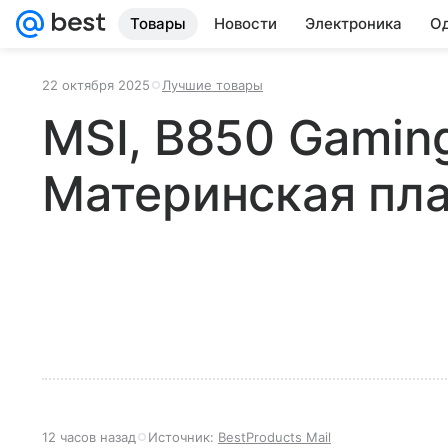
Товары
Новости
Электроника
Од
22 октября 2025
Лучшие товары
MSI, B850 Gaming
Материнская пла
12 часов назад
Источник:
BestProducts Mail