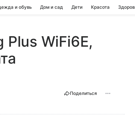
ежда и обувь
Дом и сад
Дети
Красота
Здоров
 Plus WiFi6E,
та
Поделиться