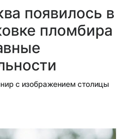
ва появилось в
ковке пломбира
авные
льности
енир с изображением столицы
.