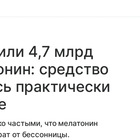
или 4,7 млрд
онин: средство
сь практически
е
о частыми, что мелатонин
рат от бессонницы.