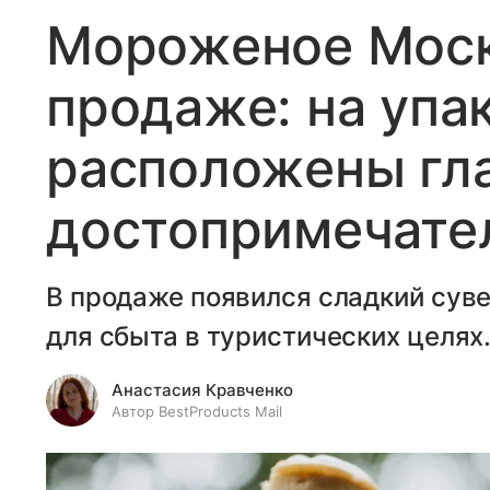
Мороженое Моск
продаже: на упа
расположены гл
достопримечате
В продаже появился сладкий сув
для сбыта в туристических целях
Анастасия Кравченко
Автор BestProducts Mail