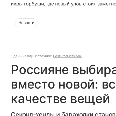
икры горбуши, где новый улов стоит заметн
Новости
1 день назад
Источник:
BestProducts Mail
Россияне выбир
вместо новой: вс
качестве вещей
Секонд-хенды и барахолки стано