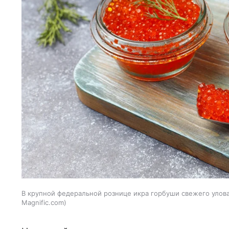
В крупной федеральной рознице икра горбуши свежего улова 
Magnific.com