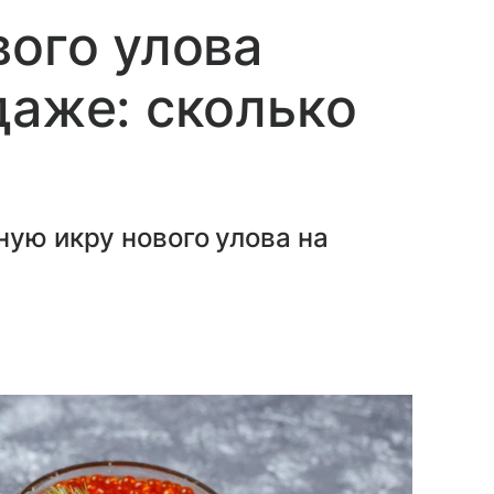
вого улова
даже: сколько
ную икру нового улова на