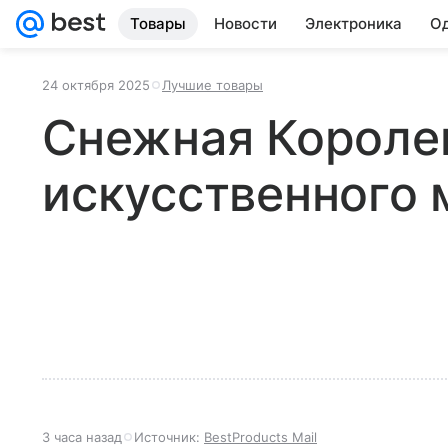
Товары
Новости
Электроника
Од
24 октября 2025
Лучшие товары
Снежная Королев
искусственного 
3 часа назад
Источник:
BestProducts Mail