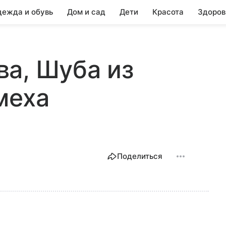
ежда и обувь
Дом и сад
Дети
Красота
Здоров
а, Шуба из
меха
Поделиться