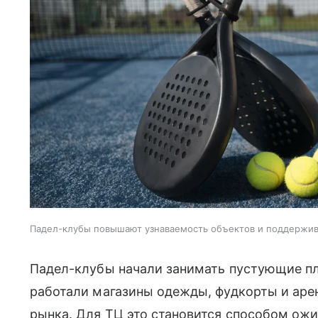
Падел-клубы повышают узнаваемость объектов и поддержи
Падел-клубы начали занимать пустующие пл
работали магазины одежды, фудкорты и аре
рынка. Для ТЦ это становится способом ожи