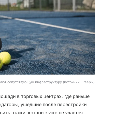
вают сопутствующую инфраструктуру
источник:
Freepik
ощади в торговых центрах, где раньше
ндаторы, ушедшие после перестройки
вить этажи, которые уже не удается