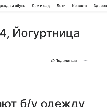
ежда и обувь
Дом и сад
Дети
Красота
Здоров
44, Йогуртница
Поделиться
ают б/у одежду