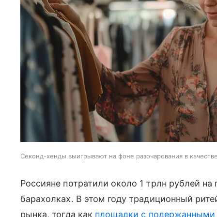
Секонд-хенды выигрывают на фоне разочарования в качеств
Россияне потратили около 1 трлн рублей на 
барахолках. В этом году традиционный рит
рынка, тогда как
площадки с подержанными