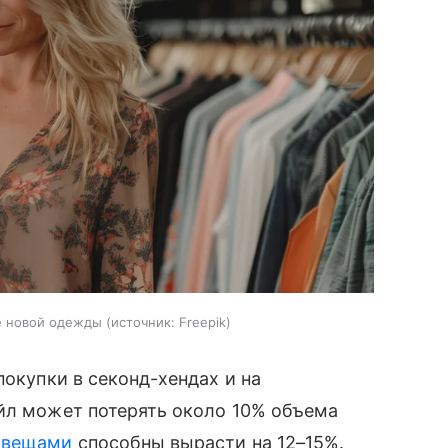
е новой одежды
источник:
Freepik
покупки в секонд-хендах и на
ейл может потерять около 10% объема
 вещами
способны вырасти на 12–15%.