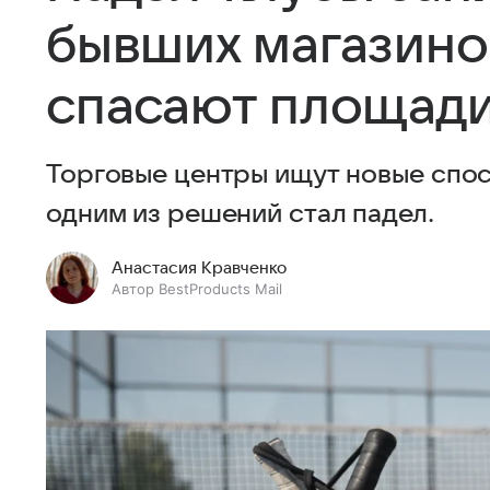
бывших магазинов
спасают площади
Торговые центры ищут новые спос
одним из решений стал падел.
Анастасия Кравченко
Автор BestProducts Mail