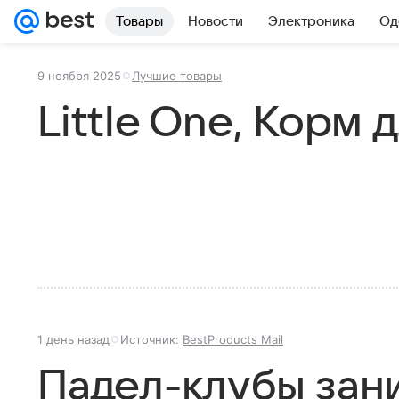
Товары
Новости
Электроника
Од
9 ноября 2025
Лучшие товары
Little One, Корм 
1 день назад
Источник:
BestProducts Mail
Падел-клубы зан