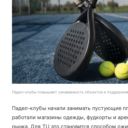
Падел-клубы повышают узнаваемость объектов и поддержи
Падел-клубы начали занимать пустующие пл
работали магазины одежды, фудкорты и аре
рынка. Для ТЦ это становится способом ожи