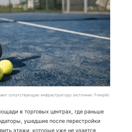
вают сопутствующую инфраструктуру
источник:
Freepik
ощади в торговых центрах, где раньше
ндаторы, ушедшие после перестройки
вить этажи, которые уже не удается