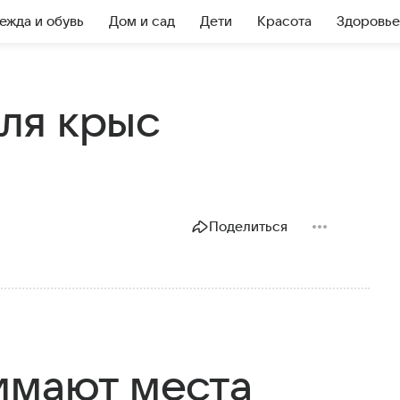
ежда и обувь
Дом и сад
Дети
Красота
Здоровье
для крыс
Поделиться
имают места