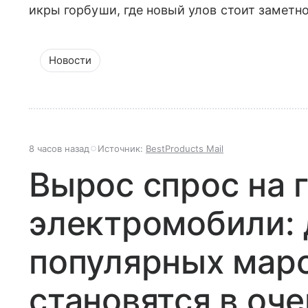
икры горбуши, где новый улов стоит заметн
Новости
8 часов назад
Источник:
BestProducts Mail
Вырос спрос на 
электромобили: 
популярных мар
становятся в оч