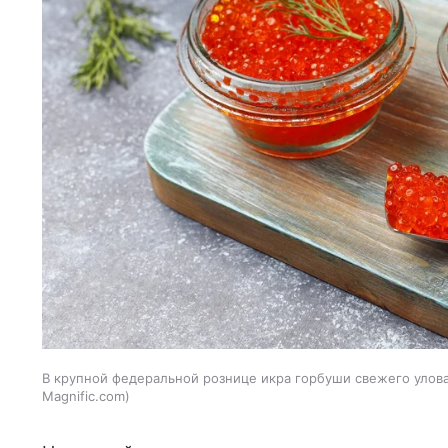
В крупной федеральной рознице икра горбуши свежего улова 
Magnific.com