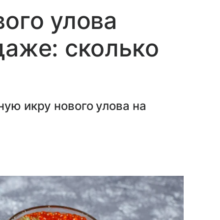
вого улова
даже: сколько
ную икру нового улова на