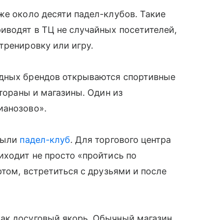
же около десяти падел-клубов. Такие
иводят в ТЦ не случайных посетителей,
тренировку или игру.
адных брендов открываются спортивные
стораны и магазины. Один из
ианозово».
крыли
падел-клуб
. Для торгового центра
иходит не просто «пройтись по
ртом, встретиться с друзьями и после
ак досуговый якорь. Обычный магазин