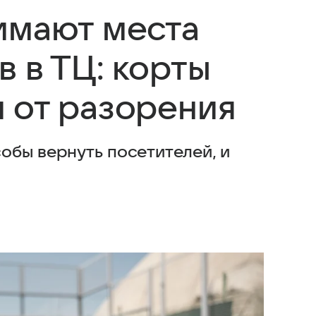
имают места
 в ТЦ: корты
 от разорения
обы вернуть посетителей, и