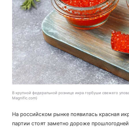
В крупной федеральной рознице икра горбуши свежего улова 
Magnific.com
На российском рынке появилась красная икр
партии стоят заметно дороже прошлогодне