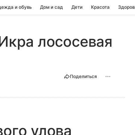
ежда и обувь
Дом и сад
Дети
Красота
Здоров
 Икра лососевая
Поделиться
вого улова