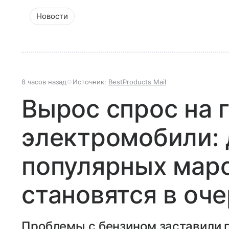
Новости
8 часов назад
Источник:
BestProducts Mail
Вырос спрос на 
электромобили: 
популярных мар
становятся в оч
Проблемы с бензином заставили 