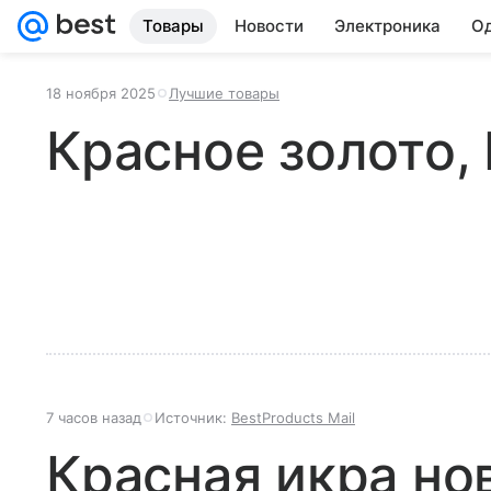
Товары
Новости
Электроника
Од
18 ноября 2025
Лучшие товары
Красное золото,
7 часов назад
Источник:
BestProducts Mail
Красная икра но