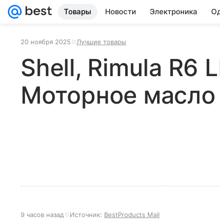
Товары
Новости
Электроника
Од
20 ноября 2025
Лучшие товары
Shell, Rimula R6
Моторное масло
9 часов назад
Источник:
BestProducts Mail