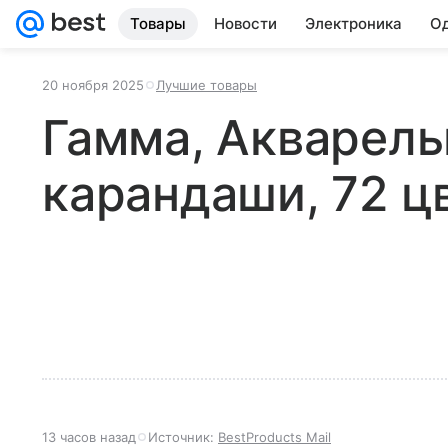
Товары
Новости
Электроника
Од
20 ноября 2025
Лучшие товары
Гамма, Акварел
карандаши, 72 ц
13 часов назад
Источник:
BestProducts Mail