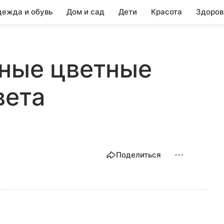
ежда и обувь
Дом и сад
Дети
Красота
Здоров
ьные цветные
вета
Поделиться