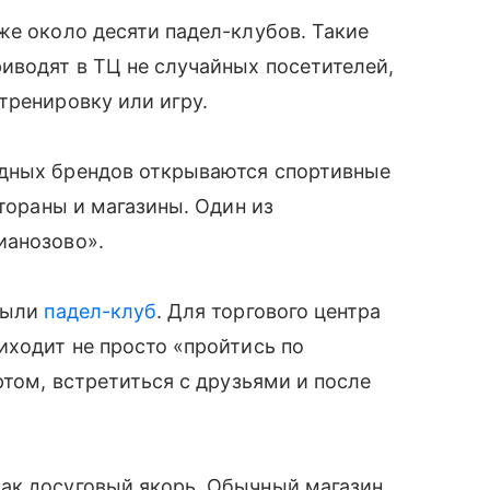
же около десяти падел-клубов. Такие
иводят в ТЦ не случайных посетителей,
тренировку или игру.
адных брендов открываются спортивные
стораны и магазины. Один из
ианозово».
крыли
падел-клуб
. Для торгового центра
иходит не просто «пройтись по
ртом, встретиться с друзьями и после
ак досуговый якорь. Обычный магазин