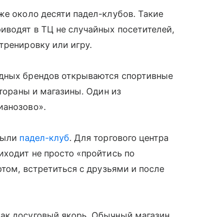
же около десяти падел-клубов. Такие
иводят в ТЦ не случайных посетителей,
тренировку или игру.
адных брендов открываются спортивные
стораны и магазины. Один из
ианозово».
крыли
падел-клуб
. Для торгового центра
иходит не просто «пройтись по
ртом, встретиться с друзьями и после
ак досуговый якорь. Обычный магазин