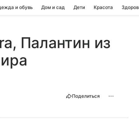
ежда и обувь
Дом и сад
Дети
Красота
Здоров
a, Палантин из
мира
Поделиться