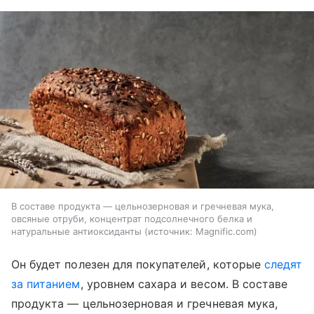
В составе продукта — цельнозерновая и гречневая мука,
овсяные отруби, концентрат подсолнечного белка и
натуральные антиоксиданты
источник:
Magnific.com
Он будет полезен для покупателей, которые
следят
за питанием
, уровнем сахара и весом. В составе
продукта — цельнозерновая и гречневая мука,