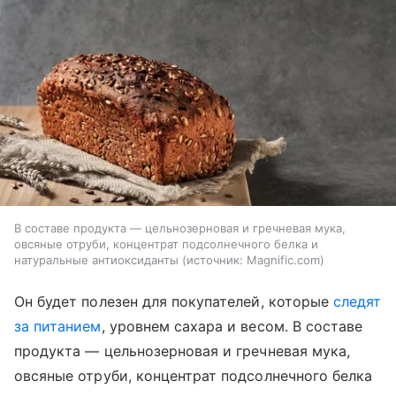
В составе продукта — цельнозерновая и гречневая мука,
овсяные отруби, концентрат подсолнечного белка и
натуральные антиоксиданты
источник:
Magnific.com
Он будет полезен для покупателей, которые
следят
за питанием
, уровнем сахара и весом. В составе
продукта — цельнозерновая и гречневая мука,
овсяные отруби, концентрат подсолнечного белка