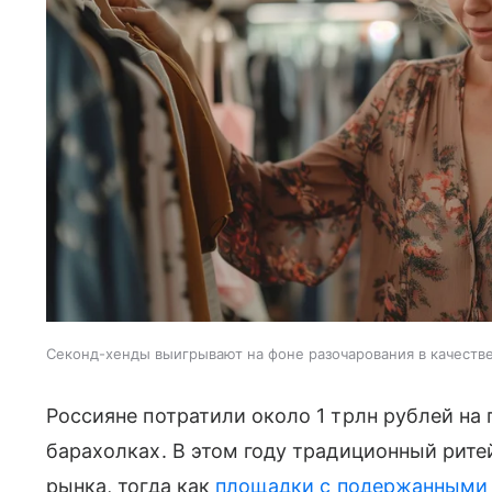
Секонд-хенды выигрывают на фоне разочарования в качеств
Россияне потратили около 1 трлн рублей на 
барахолках. В этом году традиционный рит
рынка, тогда как
площадки с подержанными