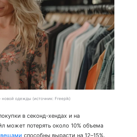
е новой одежды
источник:
Freepik
покупки в секонд-хендах и на
ейл может потерять около 10% объема
 вещами
способны вырасти на 12–15%.