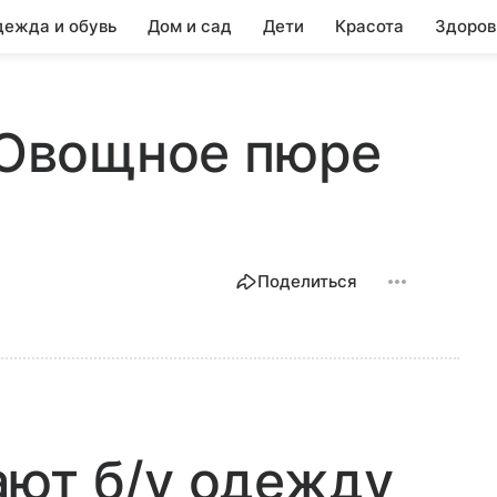
ежда и обувь
Дом и сад
Дети
Красота
Здоров
, Овощное пюре
Поделиться
ают б/у одежду