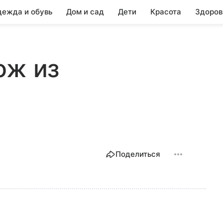
ежда и обувь
Дом и сад
Дети
Красота
Здоров
ож из
Поделиться