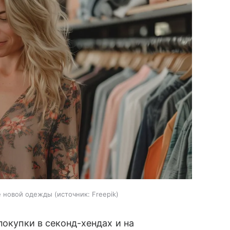
е новой одежды
источник:
Freepik
покупки в секонд-хендах и на