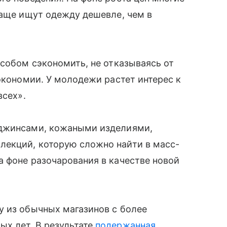
чаще ищут одежду дешевле, чем в
особом сэкономить, не отказываясь от
экономии. У молодежи растет интерес к
всех».
 джинсами, кожаными изделиями,
екций, которую сложно найти в масс-
 фоне разочарования в качестве новой
у из обычных магазинов с более
х лет. В результате
подержанная