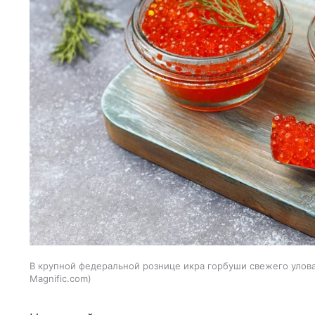
В крупной федеральной рознице икра горбуши свежего улова 
Magnific.com