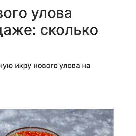
вого улова
даже: сколько
ную икру нового улова на