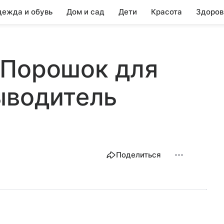
ежда и обувь
Дом и сад
Дети
Красота
Здоров
1, Порошок для
ыводитель
Поделиться