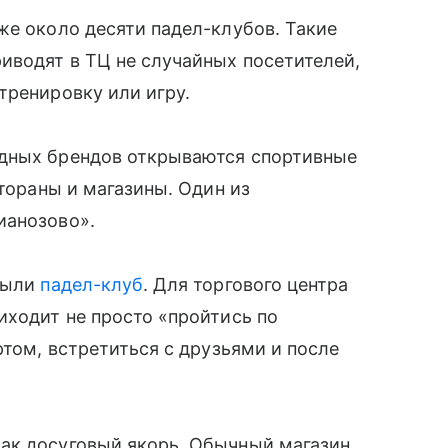
же около десяти падел-клубов. Такие
иводят в ТЦ не случайных посетителей,
тренировку или игру.
адных брендов открываются спортивные
стораны и магазины. Один из
ианозово».
крыли
падел-клуб
. Для торгового центра
иходит не просто «пройтись по
ртом, встретиться с друзьями и после
ак досуговый якорь. Обычный магазин