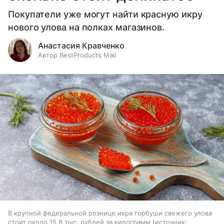
Покупатели уже могут найти красную икру
нового улова на полках магазинов.
Анастасия Кравченко
Автор BestProducts Mail
В крупной федеральной рознице икра горбуши свежего улова
стоит около 15,8 тыс. рублей за килограмм
источник: