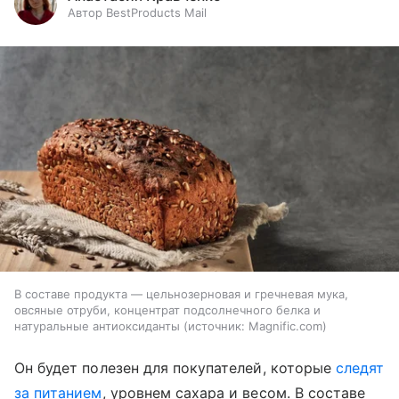
Автор BestProducts Mail
В составе продукта — цельнозерновая и гречневая мука,
овсяные отруби, концентрат подсолнечного белка и
натуральные антиоксиданты
источник:
Magnific.com
Он будет полезен для покупателей, которые
следят
за питанием
, уровнем сахара и весом. В составе