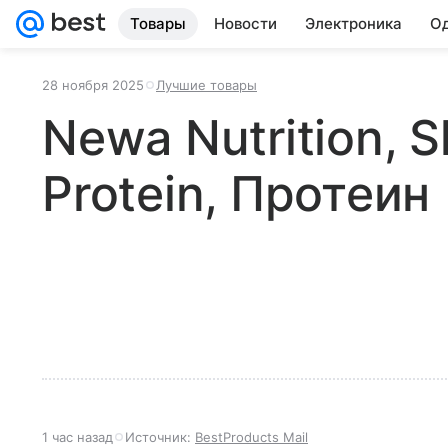
Товары
Новости
Электроника
Од
28 ноября 2025
Лучшие товары
Newa Nutrition, 
Protein, Протеин
1 час назад
Источник:
BestProducts Mail