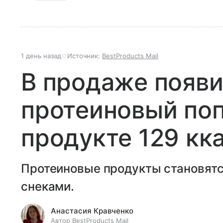
1 день назад
Источник:
BestProducts Mail
В продаже появ
протеиновый поп
продукте 129 кк
Протеиновые продукты становятс
снеками.
Анастасия Кравченко
Автор BestProducts Mail