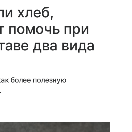
и хлеб,
т помочь при
таве два вида
как более полезную
.