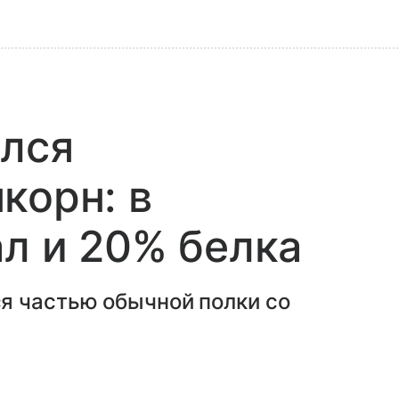
ился
корн: в
ал и 20% белка
я частью обычной полки со