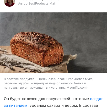
Автор BestProducts Mail
В составе продукта — цельнозерновая и гречневая мука,
овсяные отруби, концентрат подсолнечного белка и
натуральные антиоксиданты
источник:
Magnific.com
Он будет полезен для покупателей, которые
следят
за питанием
, уровнем сахара и весом. В составе