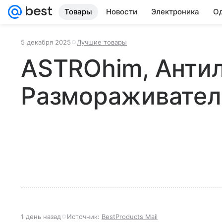
Товары
Новости
Электроника
Од
5 декабря 2025
Лучшие товары
ASTROhim, Антил
Размораживател
1 день назад
Источник:
BestProducts Mail