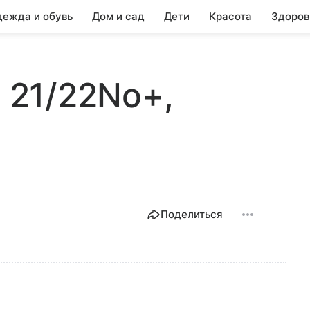
ежда и обувь
Дом и сад
Дети
Красота
Здоров
R 21/22No+,
Поделиться