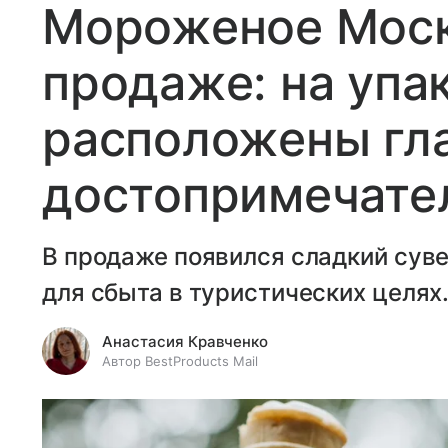
Мороженое Моск
продаже: на упа
расположены гл
достопримечате
В продаже появился сладкий сув
для сбыта в туристических целях
Анастасия Кравченко
Автор BestProducts Mail