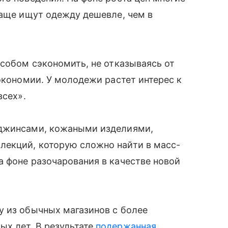
чаще ищут одежду дешевле, чем в
особом сэкономить, не отказываясь от
экономии. У молодежи растет интерес к
всех».
 джинсами, кожаными изделиями,
екций, которую сложно найти в масс-
 фоне разочарования в качестве новой
у из обычных магазинов с более
х лет. В результате
подержанная