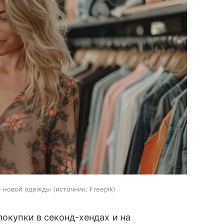
е новой одежды
источник:
Freepik
покупки в секонд-хендах и на