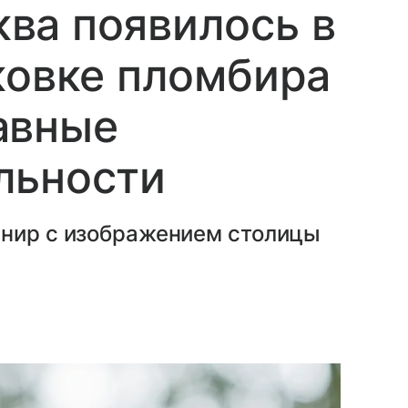
ва появилось в
ковке пломбира
авные
льности
енир с изображением столицы
.