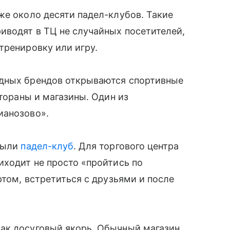
же около десяти падел-клубов. Такие
иводят в ТЦ не случайных посетителей,
тренировку или игру.
адных брендов открываются спортивные
стораны и магазины. Один из
ианозово».
крыли
падел-клуб
. Для торгового центра
иходит не просто «пройтись по
ртом, встретиться с друзьями и после
ак досуговый якорь. Обычный магазин